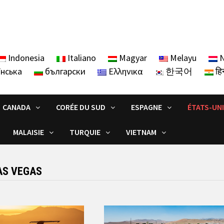
Indonesia
Italiano
Magyar
Melayu
N
їнська
български
Ελληνικα
한국어
हिन
CANADA
CORÉE DU SUD
ESPAGNE
ÉTATS-UN
MALAISIE
TURQUIE
VIETNAM
AS VEGAS