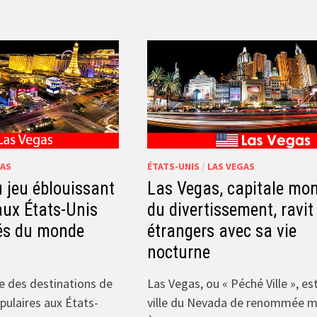
GAS
ÉTATS-UNIS
/
LAS VEGAS
 jeu éblouissant
Las Vegas, capitale mon
aux États-Unis
du divertissement, ravit
tés du monde
étrangers avec sa vie
nocturne
e des destinations de
Las Vegas, ou « Péché Ville », es
pulaires aux États-
ville du Nevada de renommée m