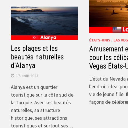
ÉTATS-UNIS
/
LAS VE
Les plages et les
Amusement et
beautés naturelles
pour les célib
d’Alanya
Vegas États-
17. août 2023
L’état du Nevada 
l’endroit idéal po
Alanya est un quartier
vie de jeune fille. 
touristique sur la côte sud de
façons de célébre
la Turquie. Avec ses beautés
naturelles, sa structure
historique, ses attractions
touristiques et surtout ses…