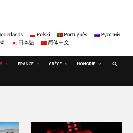
ederlands
Polski
Português
Русский
्दी
日本語
简体中文
IS
FRANCE
GRÈCE
HONGRIE