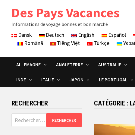
Skip
Des Pays Vacances
to
content
Informations de voyage bonnes et bon marché
Dansk
Deutsch
English
Español
Română
Tiếng Việt
Türkçe
Укра
ALLEMAGNE
ANGLETERRE
AUSTRALIE
INDE
ITALIE
JAPON
LE PORTUGAL
RECHERCHER
CATÉGORIE :
L
Rechercher :