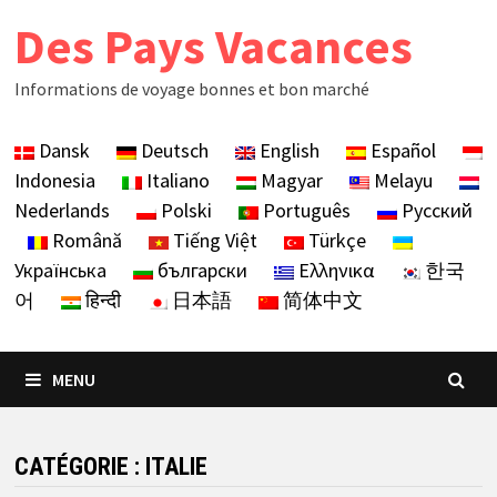
Skip
Des Pays Vacances
to
content
Informations de voyage bonnes et bon marché
Dansk
Deutsch
English
Español
Indonesia
Italiano
Magyar
Melayu
Nederlands
Polski
Português
Русский
Română
Tiếng Việt
Türkçe
Українська
български
Ελληνικα
한국
어
हिन्दी
日本語
简体中文
MENU
CATÉGORIE :
ITALIE