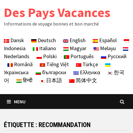
Skip
Des Pays Vacances
to
content
Informations de voyage bonnes et bon marché
Dansk
Deutsch
English
Español
Indonesia
Italiano
Magyar
Melayu
Nederlands
Polski
Português
Русский
Română
Tiếng Việt
Türkçe
Українська
български
Ελληνικα
한국
어
हिन्दी
日本語
简体中文
MENU
ÉTIQUETTE :
RECOMMANDATION