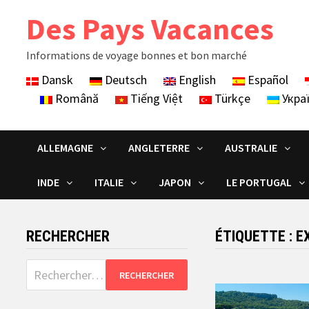
Skip
Des Pays Vacances
to
content
Informations de voyage bonnes et bon marché
Dansk
Deutsch
English
Español
Română
Tiếng Việt
Türkçe
Укра
ALLEMAGNE
ANGLETERRE
AUSTRALIE
INDE
ITALIE
JAPON
LE PORTUGAL
RECHERCHER
ÉTIQUETTE :
E
Rechercher :