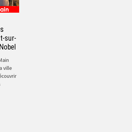
fs
t-sur-
 Nobel
Main
 ville
écouvrir
s