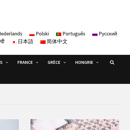
ederlands
Polski
Português
Русский
्दी
日本語
简体中文
IS
FRANCE
GRÈCE
HONGRIE