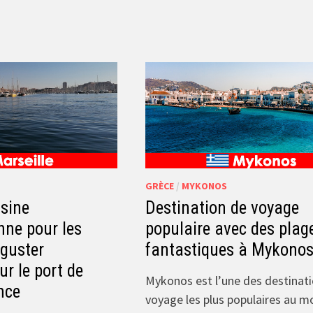
GRÈCE
/
MYKONOS
isine
Destination de voyage
nne pour les
populaire avec des plag
éguster
fantastiques à Mykonos
ur le port de
Mykonos est l’une des destinat
nce
voyage les plus populaires au 