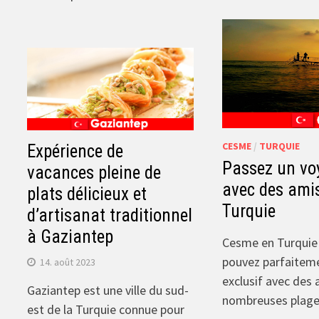
CESME
/
TURQUIE
Expérience de
Passez un voy
vacances pleine de
avec des ami
plats délicieux et
Turquie
d’artisanat traditionnel
à Gaziantep
Cesme en Turquie 
pouvez parfaiteme
14. août 2023
exclusif avec des a
Gaziantep est une ville du sud-
nombreuses plages
est de la Turquie connue pour