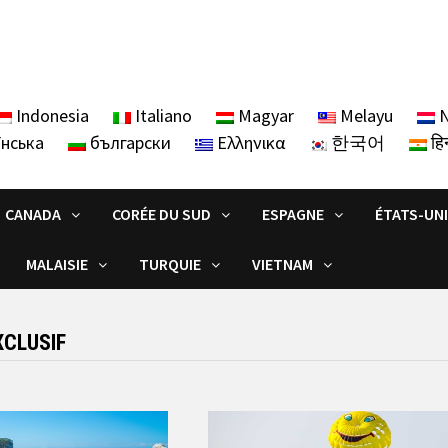
Indonesia
Italiano
Magyar
Melayu
N
їнська
български
Ελληνικα
한국어
हिन
CANADA
CORÉE DU SUD
ESPAGNE
ÉTATS-UN
MALAISIE
TURQUIE
VIETNAM
XCLUSIF