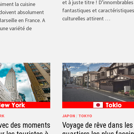
et à juste titre ! D’innombrable
aiment la cuisine
fantastiques et caractéristique
doivent absolument
culturelles attirent …
Marseille en France. A
e une variété de
RK
JAPON
/
TOKYO
 avec des moments
Voyage de rêve dans les