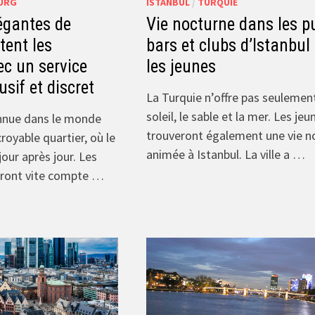
URG
ISTANBUL
/
TURQUIE
égantes de
Vie nocturne dans les p
ent les
bars et clubs d’Istanbul
c un service
les jeunes
usif et discret
La Turquie n’offre pas seulement
soleil, le sable et la mer. Les jeu
nue dans le monde
trouveront également une vie n
royable quartier, où le
animée à Istanbul. La ville a …
 jour après jour. Les
dront vite compte …