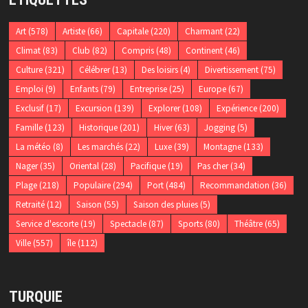
Art
(578)
Artiste
(66)
Capitale
(220)
Charmant
(22)
Climat
(83)
Club
(82)
Compris
(48)
Continent
(46)
Culture
(321)
Célébrer
(13)
Des loisirs
(4)
Divertissement
(75)
Emploi
(9)
Enfants
(79)
Entreprise
(25)
Europe
(67)
Exclusif
(17)
Excursion
(139)
Explorer
(108)
Expérience
(200)
Famille
(123)
Historique
(201)
Hiver
(63)
Jogging
(5)
La météo
(8)
Les marchés
(22)
Luxe
(39)
Montagne
(133)
Nager
(35)
Oriental
(28)
Pacifique
(19)
Pas cher
(34)
Plage
(218)
Populaire
(294)
Port
(484)
Recommandation
(36)
Retraité
(12)
Saison
(55)
Saison des pluies
(5)
Service d'escorte
(19)
Spectacle
(87)
Sports
(80)
Théâtre
(65)
Ville
(557)
île
(112)
TURQUIE