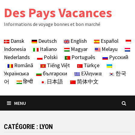
Skip
Des Pays Vacances
to
content
Informations de voyage bonnes et bon marché
Dansk
Deutsch
English
Español
Indonesia
Italiano
Magyar
Melayu
Nederlands
Polski
Português
Русский
Română
Tiếng Việt
Türkçe
Українська
български
Ελληνικα
한국
어
हिन्दी
日本語
简体中文
MENU
CATÉGORIE :
LYON