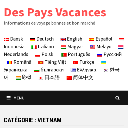
Skip
Des Pays Vacances
to
content
Informations de voyage bonnes et bon marché
Dansk
Deutsch
English
Español
Indonesia
Italiano
Magyar
Melayu
Nederlands
Polski
Português
Русский
Română
Tiếng Việt
Türkçe
Українська
български
Ελληνικα
한국
어
हिन्दी
日本語
简体中文
MENU
CATÉGORIE :
VIETNAM