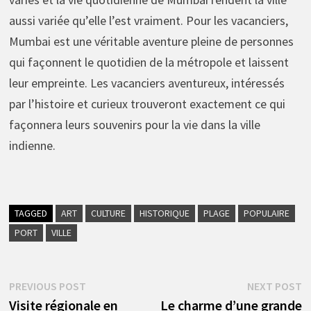
aussi variée qu’elle l’est vraiment. Pour les vacanciers,
Mumbai est une véritable aventure pleine de personnes
qui façonnent le quotidien de la métropole et laissent
leur empreinte. Les vacanciers aventureux, intéressés
par l’histoire et curieux trouveront exactement ce qui
façonnera leurs souvenirs pour la vie dans la ville
indienne.
TAGGED
ART
CULTURE
HISTORIQUE
PLAGE
POPULAIRE
PORT
VILLE
Navigation
Previous
N
PREVIOUS POST
NEXT POST
post:
p
Visite régionale en
Le charme d’une grande