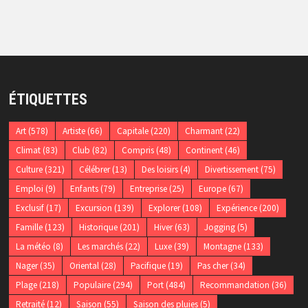
ÉTIQUETTES
Art
(578)
Artiste
(66)
Capitale
(220)
Charmant
(22)
Climat
(83)
Club
(82)
Compris
(48)
Continent
(46)
Culture
(321)
Célébrer
(13)
Des loisirs
(4)
Divertissement
(75)
Emploi
(9)
Enfants
(79)
Entreprise
(25)
Europe
(67)
Exclusif
(17)
Excursion
(139)
Explorer
(108)
Expérience
(200)
Famille
(123)
Historique
(201)
Hiver
(63)
Jogging
(5)
La météo
(8)
Les marchés
(22)
Luxe
(39)
Montagne
(133)
Nager
(35)
Oriental
(28)
Pacifique
(19)
Pas cher
(34)
Plage
(218)
Populaire
(294)
Port
(484)
Recommandation
(36)
Retraité
(12)
Saison
(55)
Saison des pluies
(5)