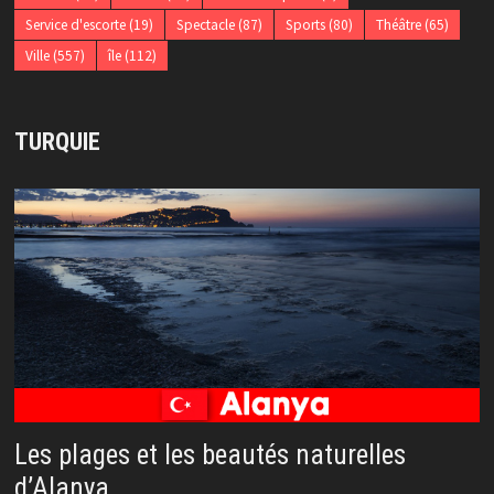
Service d'escorte
(19)
Spectacle
(87)
Sports
(80)
Théâtre
(65)
Ville
(557)
île
(112)
TURQUIE
Les plages et les beautés naturelles
d’Alanya