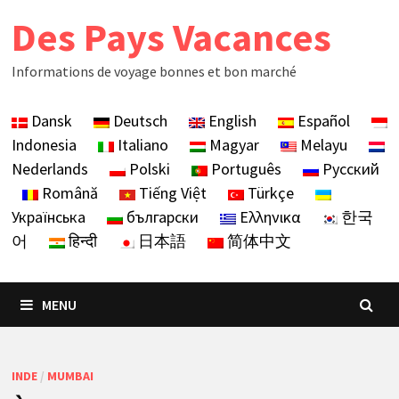
Skip
Des Pays Vacances
to
content
Informations de voyage bonnes et bon marché
Dansk
Deutsch
English
Español
Indonesia
Italiano
Magyar
Melayu
Nederlands
Polski
Português
Русский
Română
Tiếng Việt
Türkçe
Українська
български
Ελληνικα
한국
어
हिन्दी
日本語
简体中文
MENU
INDE
/
MUMBAI