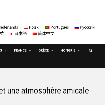
ederlands
Polski
Português
Русский
्दी
日本語
简体中文
IS
FRANCE
GRÈCE
HONGRIE
es et une atmosphère amicale