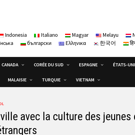
Indonesia
Italiano
Magyar
Melayu
N
їнська
български
Ελληνικα
한국어
हिन
CANADA
CORÉE DU SUD
ESPAGNE
ÉTATS-UN
MALAISIE
TURQUIE
VIETNAM
OL
a ville avec la culture des jeun
étrangers