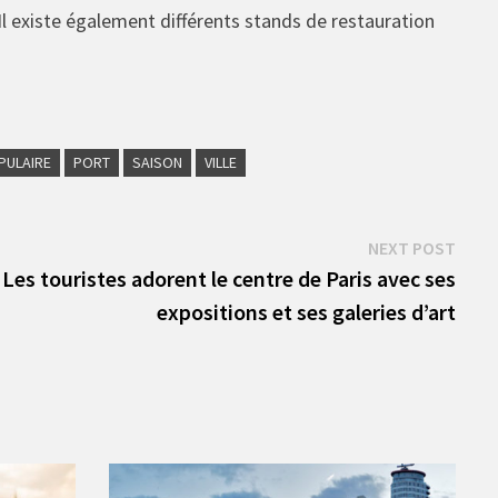
Il existe également différents stands de restauration
PULAIRE
PORT
SAISON
VILLE
Next
NEXT POST
post:
Les touristes adorent le centre de Paris avec ses
expositions et ses galeries d’art