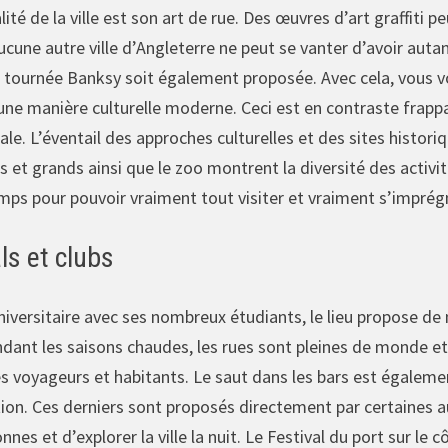
ité de la ville est son art de rue. Des œuvres d’art graffiti 
Aucune autre ville d’Angleterre ne peut se vanter d’avoir auta
 tournée Banksy soit également proposée. Avec cela, vous vo
d’une manière culturelle moderne. Ceci est en contraste fra
iale. L’éventail des approches culturelles et des sites histo
 et grands ainsi que le zoo montrent la diversité des activités
mps pour pouvoir vraiment tout visiter et vraiment s’imprégne
ls et clubs
universitaire avec ses nombreux étudiants, le lieu propose de
ndant les saisons chaudes, les rues sont pleines de monde et le
es voyageurs et habitants. Le saut dans les bars est égaleme
ion. Ces derniers sont proposés directement par certaines a
nes et d’explorer la ville la nuit. Le Festival du port sur le 