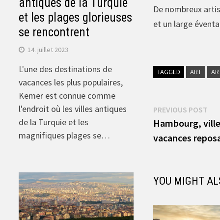
antiques de la Turquie
De nombreux artist
et les plages glorieuses
et un large éventa
se rencontrent
14. juillet 2023
L'une des destinations de
TAGGED
ART
AR
vacances les plus populaires,
Kemer est connue comme
Navigation
l'endroit où les villes antiques
Pre
PREVIOUS POST
de la Turquie et les
pos
Hambourg, ville
de
magnifiques plages se…
vacances repos
l’article
YOU MIGHT AL