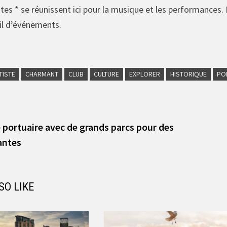
es * se réunissent ici pour la musique et les performances. 
il d’événements.
TISTE
CHARMANT
CLUB
CULTURE
EXPLORER
HISTORIQUE
PO
vious
t:
 portuaire avec de grands parcs pour des
antes
SO LIKE