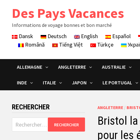
Skip
Des Pays Vacances
to
content
Informations de voyage bonnes et bon marché
Dansk
Deutsch
English
Español
Română
Tiếng Việt
Türkçe
Укра
ALLEMAGNE
ANGLETERRE
AUSTRALIE
INDE
ITALIE
JAPON
LE PORTUGAL
RECHERCHER
ANGLETERRE
/
BRIST
Bristol l
Rechercher :
pour les 