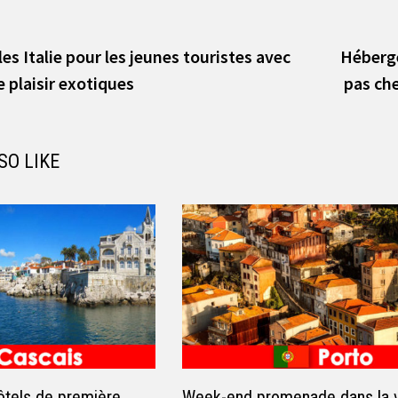
vious
t:
s Italie pour les jeunes touristes avec
Héberge
plaisir exotiques
pas che
SO LIKE
tels de première
Week-end promenade dans la vi