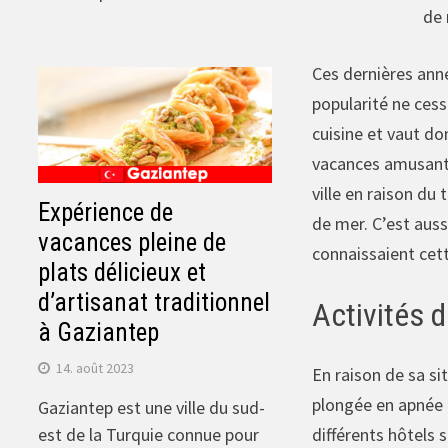
de 
Ces dernières anné
popularité ne ces
cuisine et vaut don
vacances amusante
ville en raison du
Expérience de
de mer. C’est auss
vacances pleine de
connaissaient cette
plats délicieux et
d’artisanat traditionnel
Activités d
à Gaziantep
14. août 2023
En raison de sa sit
plongée en apnée o
Gaziantep est une ville du sud-
différents hôtels 
est de la Turquie connue pour