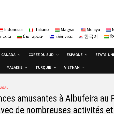
Indonesia
Italiano
Magyar
Melayu
N
їнська
български
Ελληνικα
한국어
हिन
CANADA
CORÉE DU SUD
ESPAGNE
ÉTATS-UN
MALAISIE
TURQUIE
VIETNAM
UGAL
ces amusantes à Albufeira au P
avec de nombreuses activités et