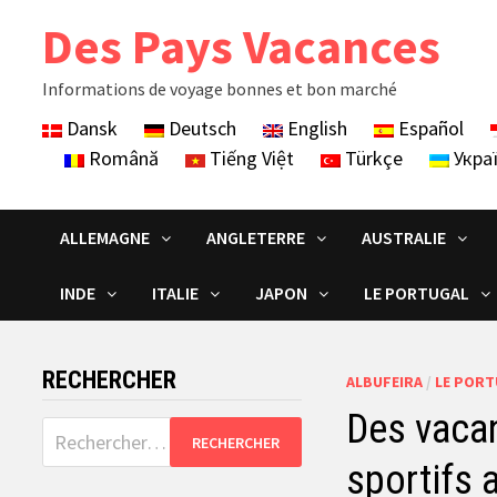
Skip
Des Pays Vacances
to
content
Informations de voyage bonnes et bon marché
Dansk
Deutsch
English
Español
Română
Tiếng Việt
Türkçe
Укра
ALLEMAGNE
ANGLETERRE
AUSTRALIE
INDE
ITALIE
JAPON
LE PORTUGAL
RECHERCHER
ALBUFEIRA
/
LE PORT
Des vacan
Rechercher :
sportifs 