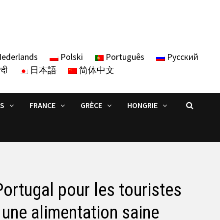
ederlands
Polski
Português
Русский
्दी
日本語
简体中文
IS
FRANCE
GRÈCE
HONGRIE
ortugal pour les touristes
 une alimentation saine