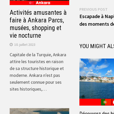
Navigation
Pre
PREVIOUS POST
Activités amusantes à
pos
Escapade à Naple
de
faire à Ankara Parcs,
des moments de 
musées, shopping et
l’article
vie nocturne
10. juillet 2023
YOU MIGHT AL
Capitale de la Turquie, Ankara
attire les touristes en raison
de sa structure historique et
moderne. Ankara n'est pas
seulement connue pour ses
sites historiques,…
Découvrez des hô