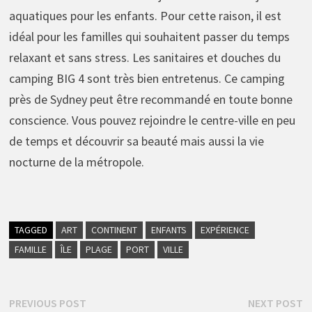
aquatiques pour les enfants. Pour cette raison, il est
idéal pour les familles qui souhaitent passer du temps
relaxant et sans stress. Les sanitaires et douches du
camping BIG 4 sont très bien entretenus. Ce camping
près de Sydney peut être recommandé en toute bonne
conscience. Vous pouvez rejoindre le centre-ville en peu
de temps et découvrir sa beauté mais aussi la vie
nocturne de la métropole.
TAGGED
ART
CONTINENT
ENFANTS
EXPÉRIENCE
FAMILLE
ÎLE
PLAGE
PORT
VILLE
Navigation
Previous
N
PREVIOUS POST
NEXT POST