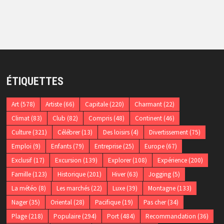
ÉTIQUETTES
Art
(578)
Artiste
(66)
Capitale
(220)
Charmant
(22)
Climat
(83)
Club
(82)
Compris
(48)
Continent
(46)
Culture
(321)
Célébrer
(13)
Des loisirs
(4)
Divertissement
(75)
Emploi
(9)
Enfants
(79)
Entreprise
(25)
Europe
(67)
Exclusif
(17)
Excursion
(139)
Explorer
(108)
Expérience
(200)
Famille
(123)
Historique
(201)
Hiver
(63)
Jogging
(5)
La météo
(8)
Les marchés
(22)
Luxe
(39)
Montagne
(133)
Nager
(35)
Oriental
(28)
Pacifique
(19)
Pas cher
(34)
Plage
(218)
Populaire
(294)
Port
(484)
Recommandation
(36)