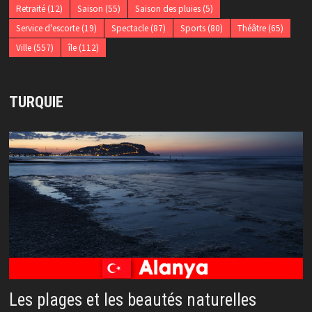
Retraité
(12)
Saison
(55)
Saison des pluies
(5)
Service d'escorte
(19)
Spectacle
(87)
Sports
(80)
Théâtre
(65)
Ville
(557)
île
(112)
TURQUIE
Les plages et les beautés naturelles