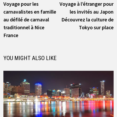
post:
p
Voyage pour les
Voyage à l’étranger pour
de
carnavalistes en famille
les invités au Japon
l’article
au défilé de carnaval
Découvrez la culture de
traditionnel à Nice
Tokyo sur place
France
YOU MIGHT ALSO LIKE