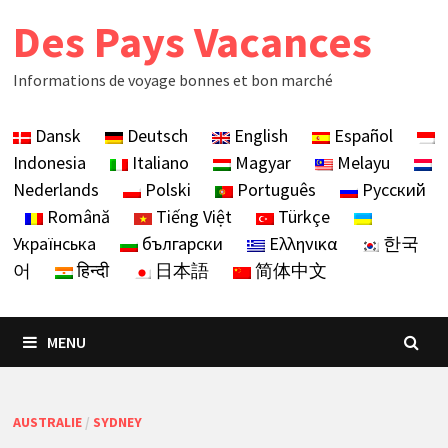
Skip
Des Pays Vacances
to
content
Informations de voyage bonnes et bon marché
Dansk
Deutsch
English
Español
Indonesia
Italiano
Magyar
Melayu
Nederlands
Polski
Português
Русский
Română
Tiếng Việt
Türkçe
Українська
български
Ελληνικα
한국
어
हिन्दी
日本語
简体中文
MENU
AUSTRALIE
/
SYDNEY