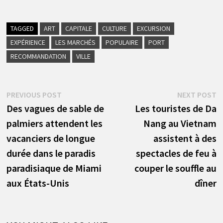
TAGGED
ART
CAPITALE
CULTURE
EXCURSION
EXPÉRIENCE
LES MARCHÉS
POPULAIRE
PORT
RECOMMANDATION
VILLE
Navigation
Previous
N
PREVIOUS POST
NEXT POST
post:
p
Des vagues de sable de
Les touristes de Da
de
palmiers attendent les
Nang au Vietnam
l’article
vacanciers de longue
assistent à des
durée dans le paradis
spectacles de feu à
paradisiaque de Miami
couper le souffle au
aux États-Unis
dîner