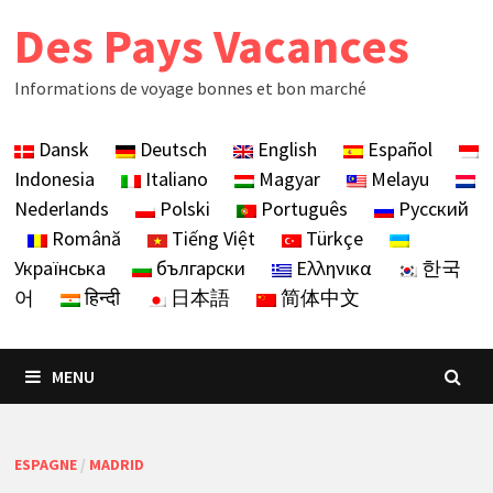
Skip
Des Pays Vacances
to
content
Informations de voyage bonnes et bon marché
Dansk
Deutsch
English
Español
Indonesia
Italiano
Magyar
Melayu
Nederlands
Polski
Português
Русский
Română
Tiếng Việt
Türkçe
Українська
български
Ελληνικα
한국
어
हिन्दी
日本語
简体中文
MENU
ESPAGNE
/
MADRID