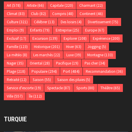
Art
(578)
Artiste
(66)
Capitale
(220)
Charmant
(22)
Climat
(83)
Club
(82)
Compris
(48)
Continent
(46)
Culture
(321)
Célébrer
(13)
Des loisirs
(4)
Divertissement
(75)
Emploi
(9)
Enfants
(79)
Entreprise
(25)
Europe
(67)
Exclusif
(17)
Excursion
(139)
Explorer
(108)
Expérience
(200)
Famille
(123)
Historique
(201)
Hiver
(63)
Jogging
(5)
La météo
(8)
Les marchés
(22)
Luxe
(39)
Montagne
(133)
Nager
(35)
Oriental
(28)
Pacifique
(19)
Pas cher
(34)
Plage
(218)
Populaire
(294)
Port
(484)
Recommandation
(36)
Retraité
(12)
Saison
(55)
Saison des pluies
(5)
Service d'escorte
(19)
Spectacle
(87)
Sports
(80)
Théâtre
(65)
Ville
(557)
île
(112)
TURQUIE