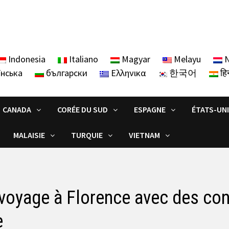
Indonesia
Italiano
Magyar
Melayu
N
їнська
български
Ελληνικα
한국어
हिन
CANADA
CORÉE DU SUD
ESPAGNE
ÉTATS-UN
MALAISIE
TURQUIE
VIETNAM
voyage à Florence avec des conse
e