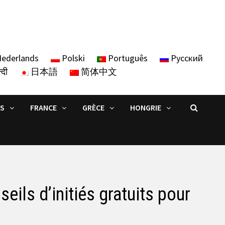
ederlands
Polski
Português
Русский
्दी
日本語
简体中文
IS
FRANCE
GRÈCE
HONGRIE
ils d’initiés gratuits pour