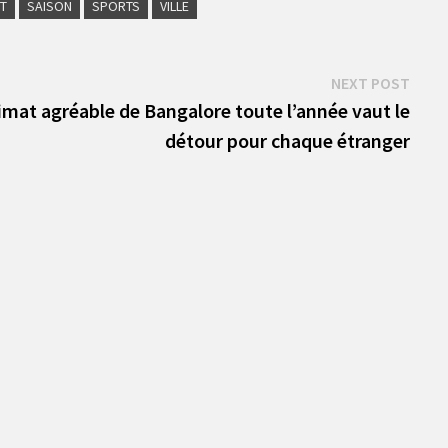
T
SAISON
SPORTS
VILLE
Next
NEXT POST
post:
limat agréable de Bangalore toute l’année vaut le
détour pour chaque étranger