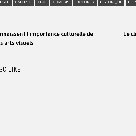
TISTE
CAPITALE
CLUB
COMPRIS
EXPLORER
HISTORIQUE
POR
vious
t:
onnaissent l’importance culturelle de
Le c
s arts visuels
SO LIKE