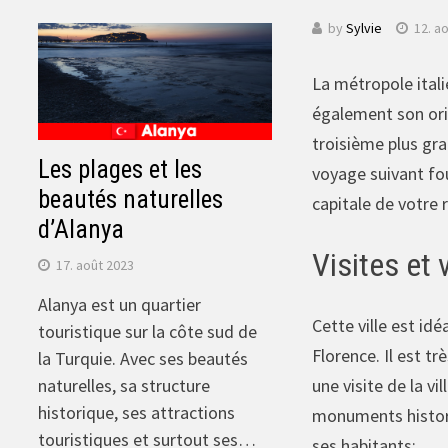
by
Sylvie
12. a
La métropole itali
également son orig
troisième plus gra
Les plages et les
voyage suivant four
beautés naturelles
capitale de votre 
d’Alanya
Visites et v
17. août 2023
Alanya est un quartier
Cette ville est idé
touristique sur la côte sud de
Florence. Il est t
la Turquie. Avec ses beautés
une visite de la v
naturelles, sa structure
historique, ses attractions
monuments historiq
touristiques et surtout ses…
ses habitants: