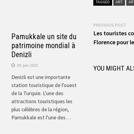
TAGGED
ART
AR
Navigation
Pre
PREVIOUS POST
pos
Les touristes c
de
Pamukkale un site du
Florence pour le
patrimoine mondial à
l’article
Denizli
30. juin 2023
YOU MIGHT AL
Denizli est une importante
station touristique de l'ouest
de la Turquie. L'une des
attractions touristiques les
plus célèbres de la région,
Pamukkale est l'une des…