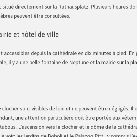
 situé directement sur la Rathausplatz. Plusieurs heures do
élèbres peuvent être consultées.
irie et hôtel de ville
t accessibles depuis la cathédrale en dix minutes à pied. E
 il y a une belle fontaine de Neptune et la mairie sur la plac
e clocher sont visibles de loin et ne peuvent être négligés. I
ndant, une attention particulière doit être portée aux vêteme
abous. L’ascension vers le clocher et le dôme de la cathédra
à voir: les jardins de Boboli et le Palazoo Pitti, y compris l