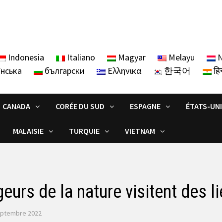
Indonesia
Italiano
Magyar
Melayu
N
їнська
български
Ελληνικα
한국어
हिन
CANADA
CORÉE DU SUD
ESPAGNE
ÉTATS-UN
MALAISIE
TURQUIE
VIETNAM
eurs de la nature visitent des l
eptembre 2022