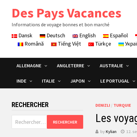
Skip
Des Pays Vacances
to
content
Informations de voyage bonnes et bon marché
Dansk
Deutsch
English
Español
Română
Tiếng Việt
Türkçe
Укра
ALLEMAGNE
ANGLETERRE
AUSTRALIE
INDE
ITALIE
JAPON
LE PORTUGAL
RECHERCHER
DENIZLI
/
TURQUIE
Les voyag
Rechercher :
by
Kylian
12. s