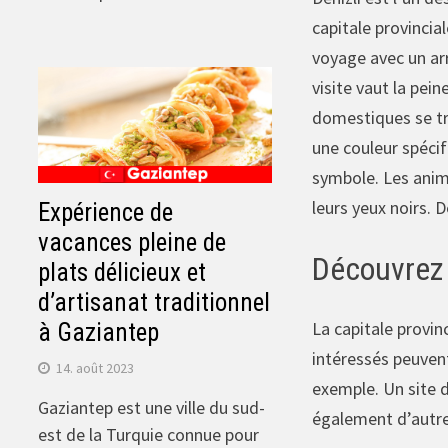
capitale provincia
voyage avec un arr
visite vaut la pei
domestiques se tr
une couleur spécif
symbole. Les anima
leurs yeux noirs. 
Expérience de
vacances pleine de
Découvrez 
plats délicieux et
d’artisanat traditionnel
La capitale provin
à Gaziantep
intéressés peuvent 
14. août 2023
exemple. Un site d
Gaziantep est une ville du sud-
également d’autres
est de la Turquie connue pour