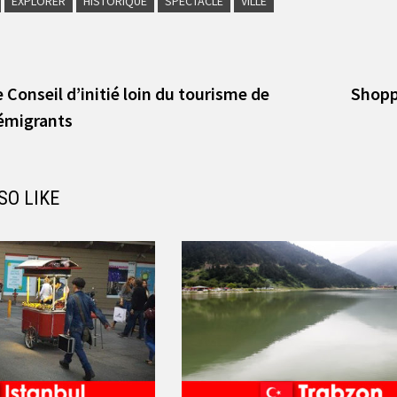
EXPLORER
HISTORIQUE
SPECTACLE
VILLE
vious
t:
Conseil d’initié loin du tourisme de
Shoppi
 émigrants
SO LIKE