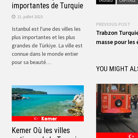
TAGGED
CAPITALE
importantes de Turquie
21. juillet 2023
Navigation
Pre
PREVIOUS POST
Istanbul est l'une des villes les
pos
Trabzon Turquie 
de
plus importantes et les plus
masse pour les
grandes de Türkiye. La ville est
l’article
connue dans le monde entier
pour sa beauté…
YOU MIGHT AL
Kemer Où les villes