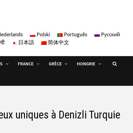
ederlands
Polski
Português
Русский
्दी
日本語
简体中文
IS
FRANCE
GRÈCE
HONGRIE
ieux uniques à Denizli Turquie