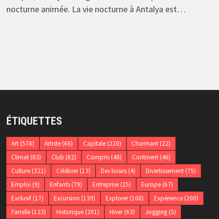
nocturne animée. La vie nocturne à Antalya est…
ÉTIQUETTES
Art
(578)
Artiste
(66)
Capitale
(220)
Charmant
(22)
Climat
(83)
Club
(82)
Compris
(48)
Continent
(46)
Culture
(321)
Célébrer
(13)
Des loisirs
(4)
Divertissement
(75)
Emploi
(9)
Enfants
(79)
Entreprise
(25)
Europe
(67)
Exclusif
(17)
Excursion
(139)
Explorer
(108)
Expérience
(200)
Famille
(123)
Historique
(201)
Hiver
(63)
Jogging
(5)