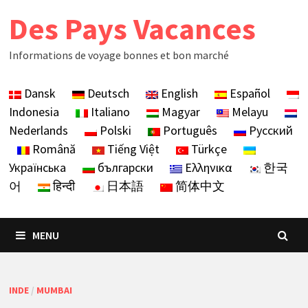
Skip
Des Pays Vacances
to
content
Informations de voyage bonnes et bon marché
Dansk
Deutsch
English
Español
Indonesia
Italiano
Magyar
Melayu
Nederlands
Polski
Português
Русский
Română
Tiếng Việt
Türkçe
Українська
български
Ελληνικα
한국
어
हिन्दी
日本語
简体中文
MENU
INDE
/
MUMBAI