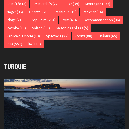
La météo
(8)
Les marchés
(22)
Luxe
(39)
Montagne
(133)
Nager
(35)
Oriental
(28)
Pacifique
(19)
Pas cher
(34)
Plage
(218)
Populaire
(294)
Port
(484)
Recommandation
(36)
Retraité
(12)
Saison
(55)
Saison des pluies
(5)
Service d'escorte
(19)
Spectacle
(87)
Sports
(80)
Théâtre
(65)
Ville
(557)
île
(112)
TURQUIE