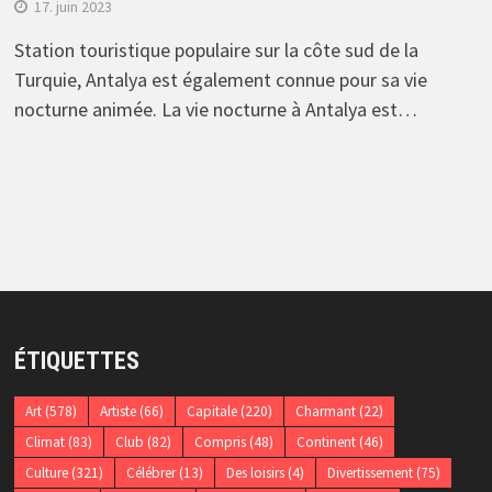
17. juin 2023
Station touristique populaire sur la côte sud de la
Turquie, Antalya est également connue pour sa vie
nocturne animée. La vie nocturne à Antalya est…
ÉTIQUETTES
Art
(578)
Artiste
(66)
Capitale
(220)
Charmant
(22)
Climat
(83)
Club
(82)
Compris
(48)
Continent
(46)
Culture
(321)
Célébrer
(13)
Des loisirs
(4)
Divertissement
(75)