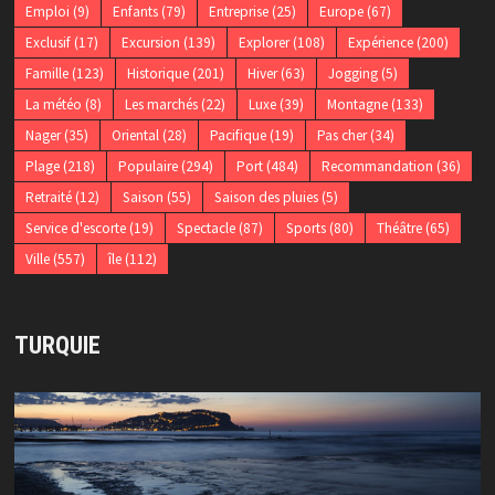
Emploi
(9)
Enfants
(79)
Entreprise
(25)
Europe
(67)
Exclusif
(17)
Excursion
(139)
Explorer
(108)
Expérience
(200)
Famille
(123)
Historique
(201)
Hiver
(63)
Jogging
(5)
La météo
(8)
Les marchés
(22)
Luxe
(39)
Montagne
(133)
Nager
(35)
Oriental
(28)
Pacifique
(19)
Pas cher
(34)
Plage
(218)
Populaire
(294)
Port
(484)
Recommandation
(36)
Retraité
(12)
Saison
(55)
Saison des pluies
(5)
Service d'escorte
(19)
Spectacle
(87)
Sports
(80)
Théâtre
(65)
Ville
(557)
île
(112)
TURQUIE