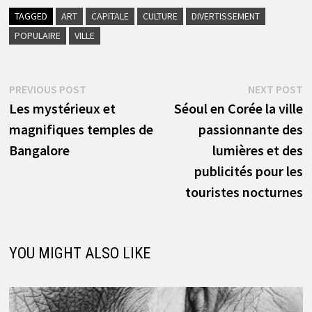
TAGGED
ART
CAPITALE
CULTURE
DIVERTISSEMENT
POPULAIRE
VILLE
Navigation
Previous
N
PREVIOUS POST
NEXT POST
post:
p
Les mystérieux et
Séoul en Corée la ville
de
magnifiques temples de
passionnante des
l’article
Bangalore
lumières et des
publicités pour les
touristes nocturnes
YOU MIGHT ALSO LIKE