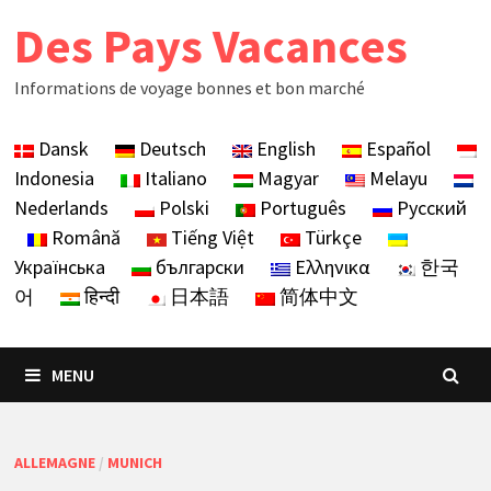
Skip
Des Pays Vacances
to
content
Informations de voyage bonnes et bon marché
Dansk
Deutsch
English
Español
Indonesia
Italiano
Magyar
Melayu
Nederlands
Polski
Português
Русский
Română
Tiếng Việt
Türkçe
Українська
български
Ελληνικα
한국
어
हिन्दी
日本語
简体中文
MENU
ALLEMAGNE
/
MUNICH