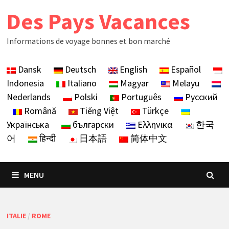
Skip
Des Pays Vacances
to
content
Informations de voyage bonnes et bon marché
Dansk
Deutsch
English
Español
Indonesia
Italiano
Magyar
Melayu
Nederlands
Polski
Português
Русский
Română
Tiếng Việt
Türkçe
Українська
български
Ελληνικα
한국
어
हिन्दी
日本語
简体中文
MENU
ITALIE
/
ROME