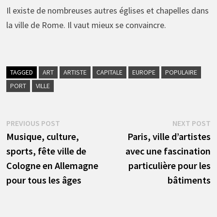
Il existe de nombreuses autres églises et chapelles dans
la ville de Rome. Il vaut mieux se convaincre.
TAGGED
ART
ARTISTE
CAPITALE
EUROPE
POPULAIRE
PORT
VILLE
Navigation
Previous
N
PREVIOUS POST
NEXT POST
post:
p
Musique, culture,
Paris, ville d’artistes
de
sports, fête ville de
avec une fascination
l’article
Cologne en Allemagne
particulière pour les
pour tous les âges
bâtiments