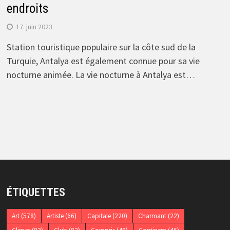
endroits
17. juin 2023
Station touristique populaire sur la côte sud de la
Turquie, Antalya est également connue pour sa vie
nocturne animée. La vie nocturne à Antalya est…
ÉTIQUETTES
Art
(578)
Artiste
(66)
Capitale
(220)
Charmant
(22)