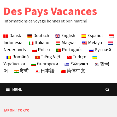
Skip
Des Pays Vacances
to
content
Informations de voyage bonnes et bon marché
Dansk
Deutsch
English
Español
Indonesia
Italiano
Magyar
Melayu
Nederlands
Polski
Português
Русский
Română
Tiếng Việt
Türkçe
Українська
български
Ελληνικα
한국
어
हिन्दी
日本語
简体中文
MENU
JAPON
/
TOKYO