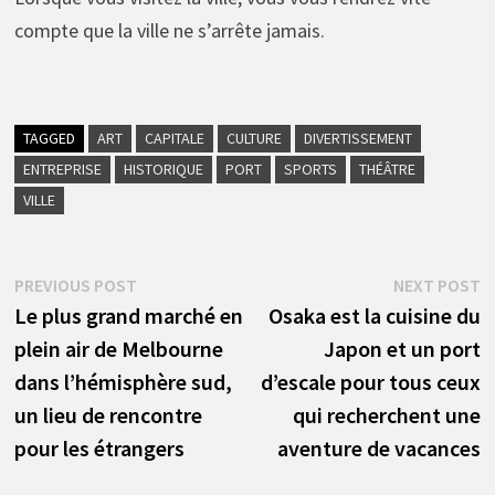
compte que la ville ne s’arrête jamais.
TAGGED
ART
CAPITALE
CULTURE
DIVERTISSEMENT
ENTREPRISE
HISTORIQUE
PORT
SPORTS
THÉÂTRE
VILLE
Navigation
Previous
N
PREVIOUS POST
NEXT POST
post:
p
Le plus grand marché en
Osaka est la cuisine du
de
plein air de Melbourne
Japon et un port
l’article
dans l’hémisphère sud,
d’escale pour tous ceux
un lieu de rencontre
qui recherchent une
pour les étrangers
aventure de vacances