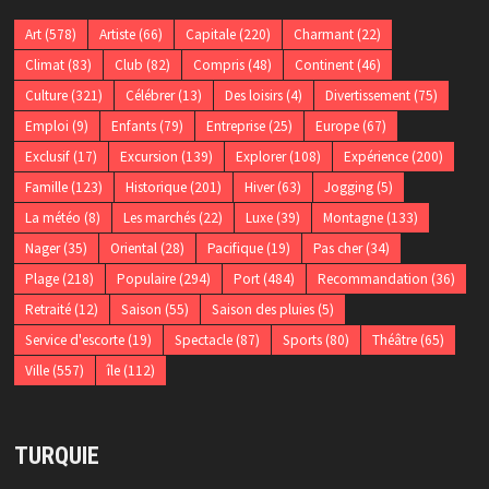
Art
(578)
Artiste
(66)
Capitale
(220)
Charmant
(22)
Climat
(83)
Club
(82)
Compris
(48)
Continent
(46)
Culture
(321)
Célébrer
(13)
Des loisirs
(4)
Divertissement
(75)
Emploi
(9)
Enfants
(79)
Entreprise
(25)
Europe
(67)
Exclusif
(17)
Excursion
(139)
Explorer
(108)
Expérience
(200)
Famille
(123)
Historique
(201)
Hiver
(63)
Jogging
(5)
La météo
(8)
Les marchés
(22)
Luxe
(39)
Montagne
(133)
Nager
(35)
Oriental
(28)
Pacifique
(19)
Pas cher
(34)
Plage
(218)
Populaire
(294)
Port
(484)
Recommandation
(36)
Retraité
(12)
Saison
(55)
Saison des pluies
(5)
Service d'escorte
(19)
Spectacle
(87)
Sports
(80)
Théâtre
(65)
Ville
(557)
île
(112)
TURQUIE