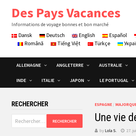
Skip
Des Pays Vacances
to
content
Informations de voyage bonnes et bon marché
Dansk
Deutsch
English
Español
Română
Tiếng Việt
Türkçe
Укра
ALLEMAGNE
ANGLETERRE
AUSTRALIE
INDE
ITALIE
JAPON
LE PORTUGAL
RECHERCHER
ESPAGNE
/
MAJORQU
Une vie d
Rechercher :
by
Lola S.
27. j