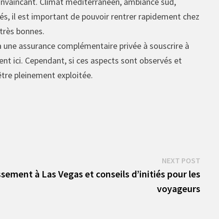
onvaincant. Climat méditerranéen, ambiance sud,
tés, il est important de pouvoir rentrer rapidement chez
 très bonnes.
à une assurance complémentaire privée à souscrire à
ent ici. Cependant, si ces aspects sont observés et
 être pleinement exploitée.
Next
NEXT POST
post:
ssement à Las Vegas et conseils d’initiés pour les
voyageurs