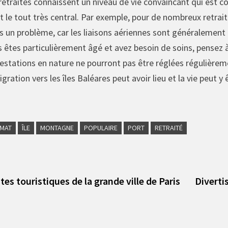
etraités connaissent un niveau de vie convaincant qui est c
 et le tout très central. Par exemple, pour de nombreux retrai
as un problème, car les liaisons aériennes sont généralement
s êtes particulièrement âgé et avez besoin de soins, pensez 
prestations en nature ne pourront pas être réglées régulièrem
gration vers les îles Baléares peut avoir lieu et la vie peut y
IMAT
ÎLE
MONTAGNE
POPULAIRE
PORT
RETRAITÉ
vious
t:
tes touristiques de la grande ville de Paris
Diverti