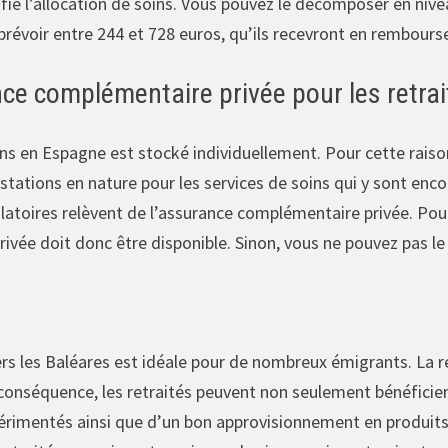
ifie l’allocation de soins. Vous pouvez le décomposer en nive
prévoir entre 244 et 728 euros, qu’ils recevront en rembour
e complémentaire privée pour les retrai
ns en Espagne est stocké individuellement. Pour cette raiso
ations en nature pour les services de soins qui y sont encou
atoires relèvent de l’assurance complémentaire privée. Pour
vée doit donc être disponible. Sinon, vous ne pouvez pas le 
rs les Baléares est idéale pour de nombreux émigrants. La 
conséquence, les retraités peuvent non seulement bénéficier 
rimentés ainsi que d’un bon approvisionnement en produits 