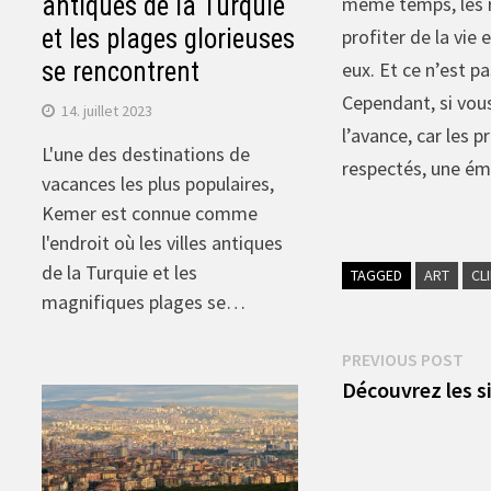
antiques de la Turquie
même temps, les r
et les plages glorieuses
profiter de la vie
se rencontrent
eux. Et ce n’est p
Cependant, si vou
14. juillet 2023
l’avance, car les 
L'une des destinations de
respectés, une émi
vacances les plus populaires,
Kemer est connue comme
l'endroit où les villes antiques
de la Turquie et les
TAGGED
ART
CL
magnifiques plages se…
Navigation
Pre
PREVIOUS POST
pos
Découvrez les si
de
l’article