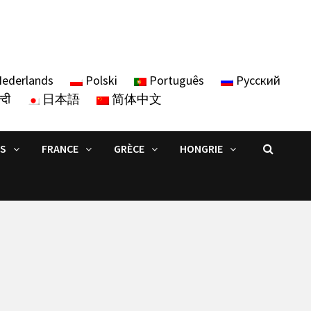
ederlands
Polski
Português
Русский
्दी
日本語
简体中文
IS
FRANCE
GRÈCE
HONGRIE