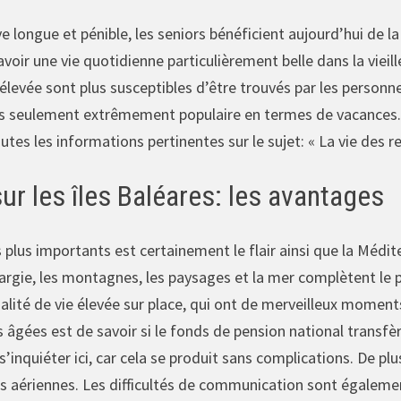
e longue et pénible, les seniors bénéficient aujourd’hui de la 
avoir une vie quotidienne particulièrement belle dans la vie
 élevée sont plus susceptibles d’être trouvés par les personn
s seulement extrêmement populaire en termes de vacances. 
 toutes les informations pertinentes sur le sujet: « La vie des
ur les îles Baléares: les avantages
s plus importants est certainement le flair ainsi que la Médit
largie, les montagnes, les paysages et la mer complètent le p
lité de vie élevée sur place, qui ont de merveilleux moments
 âgées est de savoir si le fonds de pension national transfè
s’inquiéter ici, car cela se produit sans complications. De p
ns aériennes. Les difficultés de communication sont également