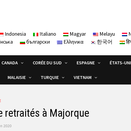
Indonesia
Italiano
Magyar
Melayu
N
їнська
български
Ελληνικα
한국어
हिन
CANADA
CORÉE DU SUD
ESPAGNE
ÉTATS-UN
MALAISIE
TURQUIE
VIETNAM
E
e retraités à Majorque
uin 2020