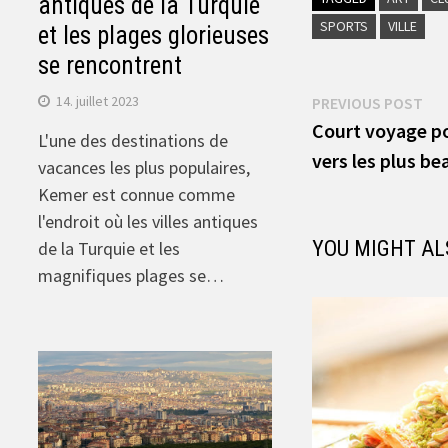
antiques de la Turquie
SPORTS
VILLE
et les plages glorieuses
se rencontrent
Navigation
Pre
14. juillet 2023
PREVIOUS POST
pos
Court voyage po
de
L'une des destinations de
vers les plus be
vacances les plus populaires,
l’article
Kemer est connue comme
l'endroit où les villes antiques
YOU MIGHT AL
de la Turquie et les
magnifiques plages se…