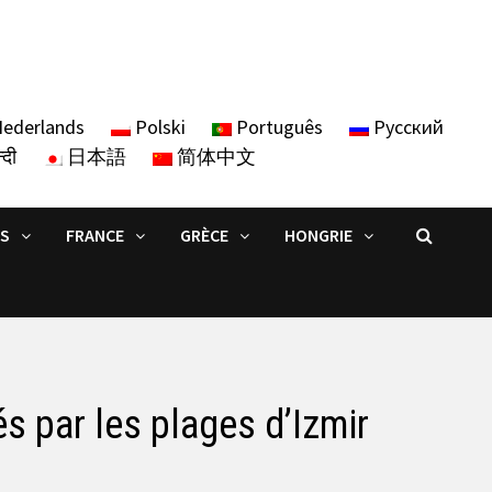
ederlands
Polski
Português
Русский
्दी
日本語
简体中文
IS
FRANCE
GRÈCE
HONGRIE
s par les plages d’Izmir