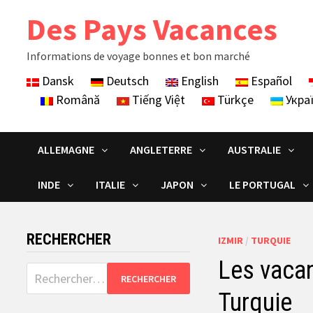
Skip
Des Pays Vacances
to
content
Informations de voyage bonnes et bon marché
Dansk
Deutsch
English
Español
Română
Tiếng Việt
Türkçe
Укра
ALLEMAGNE
ANGLETERRE
AUSTRALIE
INDE
ITALIE
JAPON
LE PORTUGAL
RECHERCHER
IZMIR
/
TURQUIE
Les vacan
Rechercher :
Turquie