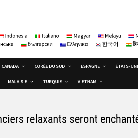
Indonesia
Italiano
Magyar
Melayu
N
їнська
български
Ελληνικα
한국어
हिन
CANADA
CORÉE DU SUD
ESPAGNE
ÉTATS-UN
MALAISIE
TURQUIE
VIETNAM
ciers relaxants seront enchanté