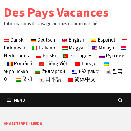
Skip
Des Pays Vacances
to
content
Informations de voyage bonnes et bon marché
Dansk
Deutsch
English
Español
Indonesia
Italiano
Magyar
Melayu
Nederlands
Polski
Português
Русский
Română
Tiếng Việt
Türkçe
Українська
български
Ελληνικα
한국
어
हिन्दी
日本語
简体中文
MENU
ANGLETERRE
/
LEEDS