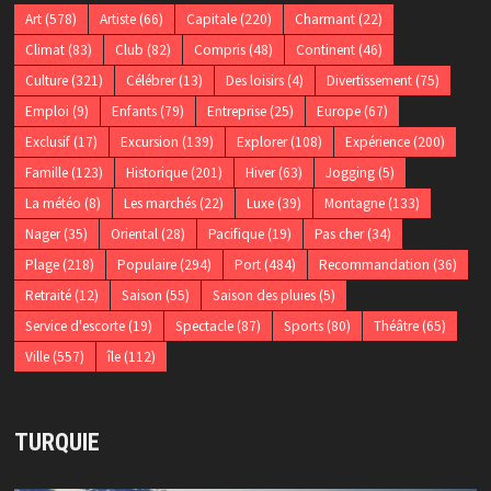
Art
(578)
Artiste
(66)
Capitale
(220)
Charmant
(22)
Climat
(83)
Club
(82)
Compris
(48)
Continent
(46)
Culture
(321)
Célébrer
(13)
Des loisirs
(4)
Divertissement
(75)
Emploi
(9)
Enfants
(79)
Entreprise
(25)
Europe
(67)
Exclusif
(17)
Excursion
(139)
Explorer
(108)
Expérience
(200)
Famille
(123)
Historique
(201)
Hiver
(63)
Jogging
(5)
La météo
(8)
Les marchés
(22)
Luxe
(39)
Montagne
(133)
Nager
(35)
Oriental
(28)
Pacifique
(19)
Pas cher
(34)
Plage
(218)
Populaire
(294)
Port
(484)
Recommandation
(36)
Retraité
(12)
Saison
(55)
Saison des pluies
(5)
Service d'escorte
(19)
Spectacle
(87)
Sports
(80)
Théâtre
(65)
Ville
(557)
île
(112)
TURQUIE