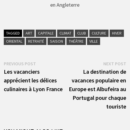
en Angleterre
TAGGED
ART
CAPITALE
CLIMAT
CLUB
CULTURE
HIVER
ORIENTAL
RETRAITÉ
SAISON
THÉÂTRE
VILLE
Navigation
Previous
N
PREVIOUS POST
NEXT POST
post:
p
Les vacanciers
La destination de
de
apprécient les délices
vacances populaire en
l’article
culinaires à Lyon France
Europe est Albufeira au
Portugal pour chaque
touriste