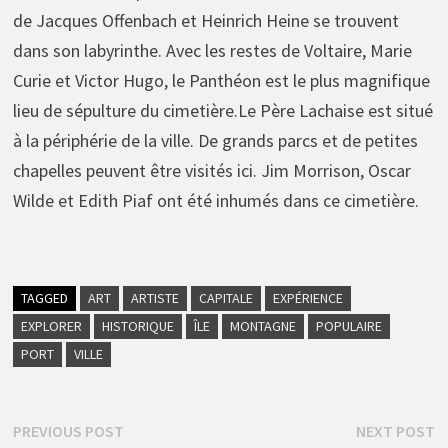
de Jacques Offenbach et Heinrich Heine se trouvent
dans son labyrinthe. Avec les restes de Voltaire, Marie
Curie et Victor Hugo, le Panthéon est le plus magnifique
lieu de sépulture du cimetière.Le Père Lachaise est situé
à la périphérie de la ville. De grands parcs et de petites
chapelles peuvent être visités ici. Jim Morrison, Oscar
Wilde et Edith Piaf ont été inhumés dans ce cimetière.
TAGGED
ART
ARTISTE
CAPITALE
EXPÉRIENCE
EXPLORER
HISTORIQUE
ÎLE
MONTAGNE
POPULAIRE
PORT
VILLE
Navigation
Previous
N
PREVIOUS POST
NEXT POST