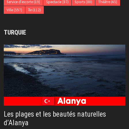
Service d'escorte
(19)
Spectacle
(87)
Sports
(80)
Théâtre
(65)
Ville
(557)
île
(112)
TURQUIE
Les plages et les beautés naturelles
d’Alanya