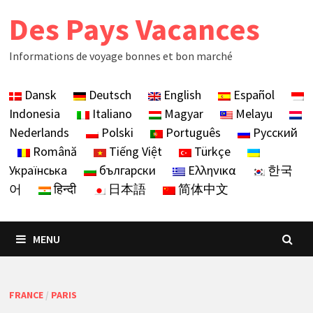
Skip
Des Pays Vacances
to
content
Informations de voyage bonnes et bon marché
Dansk
Deutsch
English
Español
Indonesia
Italiano
Magyar
Melayu
Nederlands
Polski
Português
Русский
Română
Tiếng Việt
Türkçe
Українська
български
Ελληνικα
한국
어
हिन्दी
日本語
简体中文
MENU
FRANCE
/
PARIS