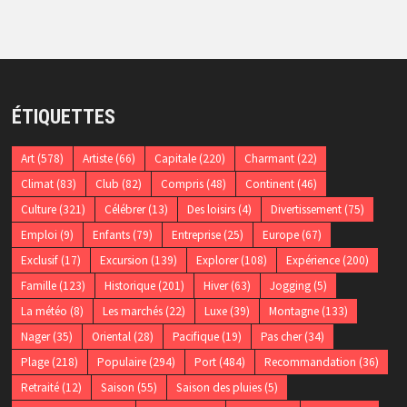
ÉTIQUETTES
Art
(578)
Artiste
(66)
Capitale
(220)
Charmant
(22)
Climat
(83)
Club
(82)
Compris
(48)
Continent
(46)
Culture
(321)
Célébrer
(13)
Des loisirs
(4)
Divertissement
(75)
Emploi
(9)
Enfants
(79)
Entreprise
(25)
Europe
(67)
Exclusif
(17)
Excursion
(139)
Explorer
(108)
Expérience
(200)
Famille
(123)
Historique
(201)
Hiver
(63)
Jogging
(5)
La météo
(8)
Les marchés
(22)
Luxe
(39)
Montagne
(133)
Nager
(35)
Oriental
(28)
Pacifique
(19)
Pas cher
(34)
Plage
(218)
Populaire
(294)
Port
(484)
Recommandation
(36)
Retraité
(12)
Saison
(55)
Saison des pluies
(5)