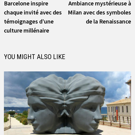
post:
p
Barcelone inspire
Ambiance mystérieuse à
de
chaque invité avec des
Milan avec des symboles
l’article
témoignages d’une
de la Renaissance
culture millénaire
YOU MIGHT ALSO LIKE