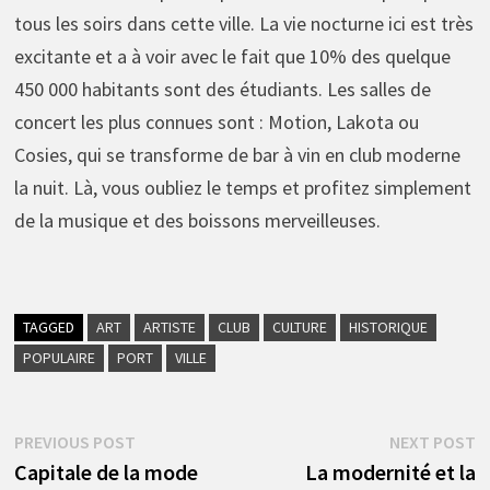
tous les soirs dans cette ville. La vie nocturne ici est très
excitante et a à voir avec le fait que 10% des quelque
450 000 habitants sont des étudiants. Les salles de
concert les plus connues sont : Motion, Lakota ou
Cosies, qui se transforme de bar à vin en club moderne
la nuit. Là, vous oubliez le temps et profitez simplement
de la musique et des boissons merveilleuses.
TAGGED
ART
ARTISTE
CLUB
CULTURE
HISTORIQUE
POPULAIRE
PORT
VILLE
Navigation
Previous
N
PREVIOUS POST
NEXT POST
post:
p
Capitale de la mode
La modernité et la
de