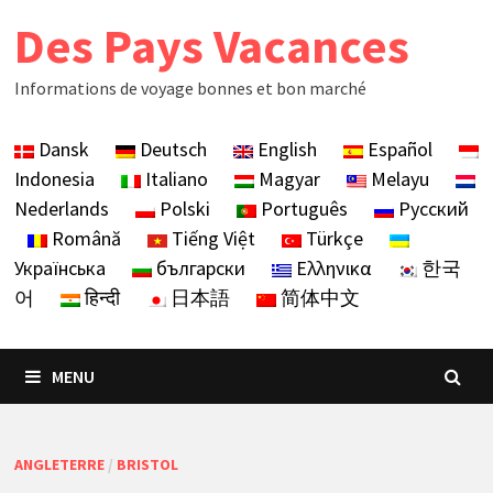
Skip
Des Pays Vacances
to
content
Informations de voyage bonnes et bon marché
Dansk
Deutsch
English
Español
Indonesia
Italiano
Magyar
Melayu
Nederlands
Polski
Português
Русский
Română
Tiếng Việt
Türkçe
Українська
български
Ελληνικα
한국
어
हिन्दी
日本語
简体中文
MENU
ANGLETERRE
/
BRISTOL