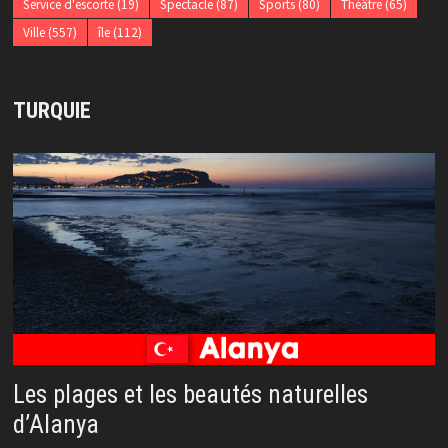
Service d'escorte
(19)
Spectacle
(87)
Sports
(80)
Théâtre
(65)
Ville
(557)
île
(112)
TURQUIE
Les plages et les beautés naturelles
d’Alanya