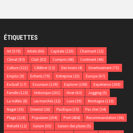
ÉTIQUETTES
Art
(578)
Artiste
(66)
Capitale
(220)
Charmant
(22)
Climat
(83)
Club
(82)
Compris
(48)
Continent
(46)
Culture
(321)
Célébrer
(13)
Des loisirs
(4)
Divertissement
(75)
Emploi
(9)
Enfants
(79)
Entreprise
(25)
Europe
(67)
Exclusif
(17)
Excursion
(139)
Explorer
(108)
Expérience
(200)
Famille
(123)
Historique
(201)
Hiver
(63)
Jogging
(5)
La météo
(8)
Les marchés
(22)
Luxe
(39)
Montagne
(133)
Nager
(35)
Oriental
(28)
Pacifique
(19)
Pas cher
(34)
Plage
(218)
Populaire
(294)
Port
(484)
Recommandation
(36)
Retraité
(12)
Saison
(55)
Saison des pluies
(5)